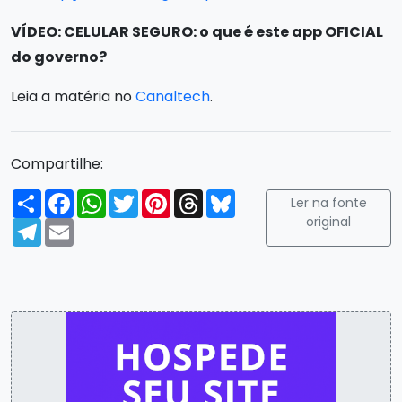
VÍDEO: CELULAR SEGURO: o que é este app OFICIAL
do governo?
Leia a matéria no
Canaltech
.
Compartilhe:
Compartilhar
Facebook
WhatsApp
Twitter
Pinterest
Threads
Bluesky
Ler na fonte
original
Telegram
Email