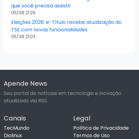
que você precisa assistir
05/08 21:29
Eleições 2026: e-Título recebe atualização do
TSE com novas funcionalidades
05/08 21:03
Apende News
Seu portal de notícias em tecnologia e inovação
atualizado via RSS.
Canais
Legal
TecMundo
Política de Privacidade
Diolinux
Termos de Uso