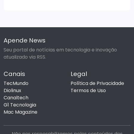
Apende News
Seu portal de notícias em tecnologia e inovação
atualizado via RSS.
Canais
Legal
TecMundo
Política de Privacidade
Diolinux
Termos de Uso
Canaltech
G1 Tecnologia
Mac Magazine
Não nos resposabilizamos pelos conteúdos dos