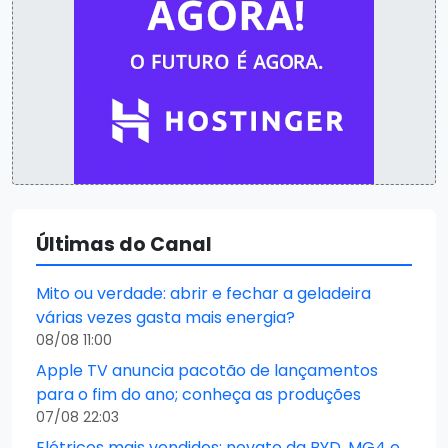
Últimas do Canal
Mito ou verdade: abrir e fechar a geladeira
várias vezes gasta mais energia?
08/08 11:00
Apple TV anuncia pacotão de lançamentos
para o fim do ano; conheça as produções
07/08 22:03
Elétricos mais vendidos: novato da BYD, MG4 e