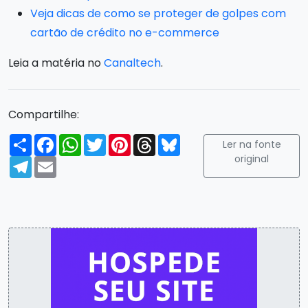
Veja dicas de como se proteger de golpes com
cartão de crédito no e-commerce
Leia a matéria no
Canaltech
.
Compartilhe:
Compartilhar
Facebook
WhatsApp
Twitter
Pinterest
Threads
Bluesky
Ler na fonte
original
Telegram
Email