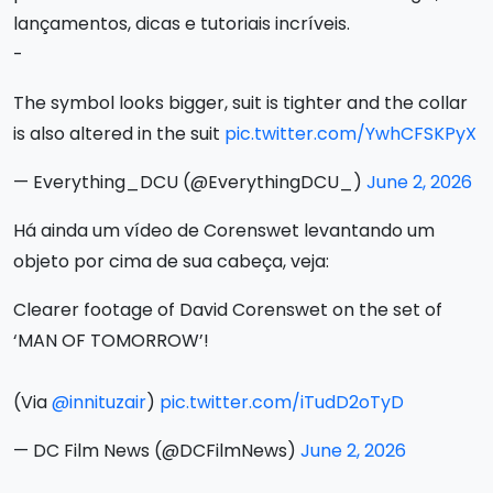
lançamentos, dicas e tutoriais incríveis.
-
The symbol looks bigger, suit is tighter and the collar
is also altered in the suit
pic.twitter.com/YwhCFSKPyX
— Everything_DCU (@EverythingDCU_)
June 2, 2026
Há ainda um vídeo de Corenswet levantando um
objeto por cima de sua cabeça, veja:
Clearer footage of David Corenswet on the set of
‘MAN OF TOMORROW’!
(Via
@innituzair
)
pic.twitter.com/iTudD2oTyD
— DC Film News (@DCFilmNews)
June 2, 2026