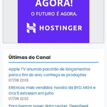
Últimas do Canal
Apple TV anuncia pacotão de lançamentos
para o fim do ano; conheça as produções
07/08 22:03
Elétricos mais vendidos: novato da BYD, MG4 e
Ora 5 estreiam em julho
07/08 22:02
Para bancar super data center, DeepSeek