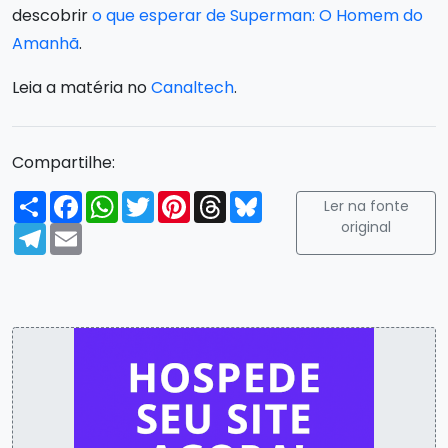
descobrir
o que esperar de Superman: O Homem do
Amanhã
.
Leia a matéria no
Canaltech
.
Compartilhe:
Compartilhar
Facebook
WhatsApp
Twitter
Pinterest
Threads
Bluesky
Ler na fonte
original
Telegram
Email