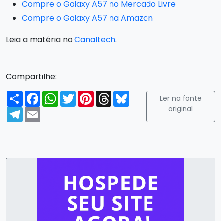
Compre o Galaxy A57 no Mercado Livre
Compre o Galaxy A57 na Amazon
Leia a matéria no
Canaltech
.
Compartilhe:
Compartilhar
Facebook
WhatsApp
Twitter
Pinterest
Threads
Bluesky
Ler na fonte
original
Telegram
Email