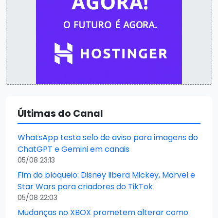
Últimas do Canal
WhatsApp testa selo de aviso para imagens do
ChatGPT e Gemini em canais
05/08 23:13
Fim do bloqueio: Disney libera Mickey, Marvel e
Star Wars para criadores do TikTok
05/08 22:03
Mudanças no XBOX prometem alterar como