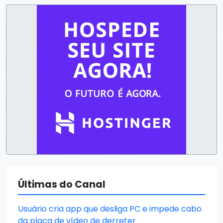
Últimas do Canal
Usuário cria app que desliga PC e impede cabo
da placa de vídeo de derreter