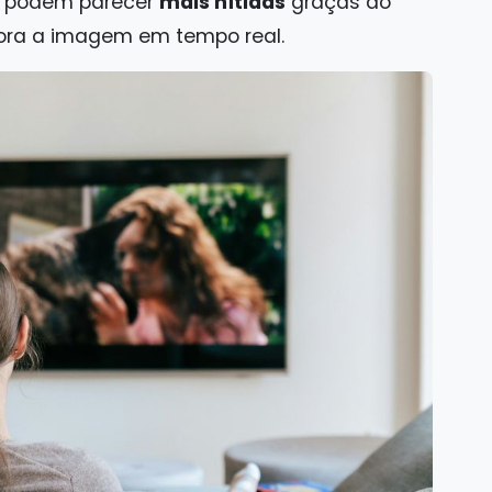
K podem parecer
mais nítidas
graças ao
hora a imagem em tempo real.