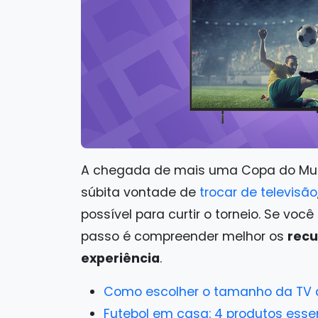
A chegada de mais uma Copa do M
súbita vontade de
trocar de televisão
possível para curtir o torneio. Se vo
passo é compreender melhor os
recu
experiência
.
Como escolher o tamanho da TV d
Futebol em casa: 4 produtos essen