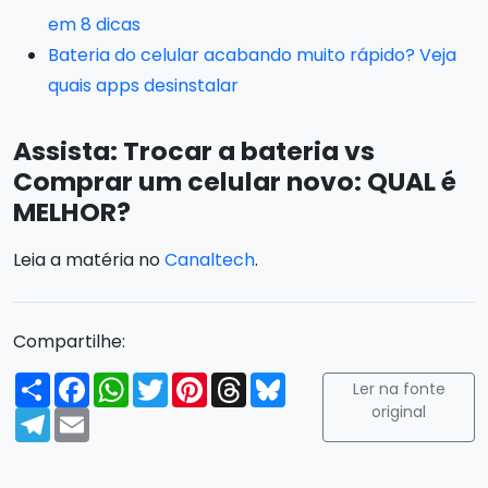
em 8 dicas
Bateria do celular acabando muito rápido? Veja
quais apps desinstalar
Assista: Trocar a bateria vs
Comprar um celular novo: QUAL é
MELHOR?
Leia a matéria no
Canaltech
.
Compartilhe:
Compartilhar
Facebook
WhatsApp
Twitter
Pinterest
Threads
Bluesky
Ler na fonte
original
Telegram
Email