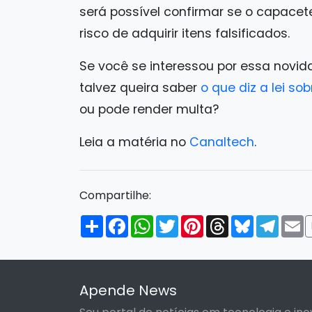
será possível confirmar se o capacet
risco de adquirir itens falsificados.
Se você se interessou por essa novid
talvez queira saber
o que diz a lei s
ou pode render multa?
Leia a matéria no
Canaltech
.
Compartilhe:
Compartilhar
Facebook
WhatsApp
Twitter
Pinterest
Threads
Bluesky
Tele
E
Apende News