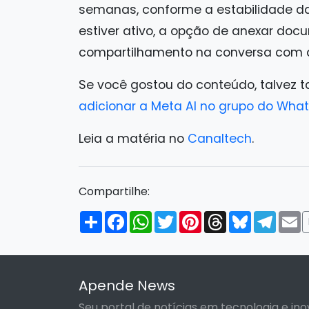
semanas, conforme a estabilidade da
estiver ativo, a opção de anexar do
compartilhamento na conversa com a
Se você gostou do conteúdo, talvez 
adicionar a Meta AI no grupo do Wha
Leia a matéria no
Canaltech
.
Compartilhe:
Compartilhar
Facebook
WhatsApp
Twitter
Pinterest
Threads
Bluesky
Tele
E
Apende News
Seu portal de notícias em tecnologia e ino