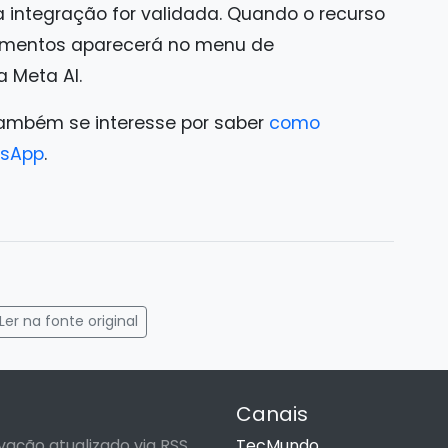
 integração for validada. Quando o recurso
cumentos aparecerá no menu de
 Meta AI.
também se interesse por saber
como
tsApp
.
gram
mail
Ler na fonte original
Canais
vação atualizado via RSS.
TecMundo