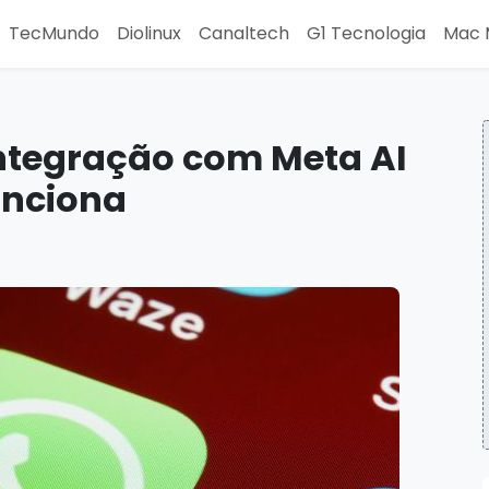
TecMundo
Diolinux
Canaltech
G1 Tecnologia
Mac 
ntegração com Meta AI
unciona