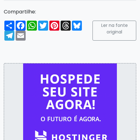
Compartilhe:
Compartilhar
Facebook
WhatsApp
Twitter
Pinterest
Threads
Bluesky
Ler na fonte
original
Telegram
Email