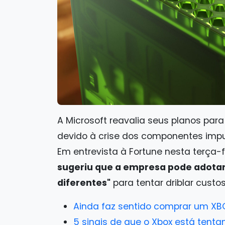
A Microsoft reavalia seus planos pa
devido à crise dos componentes impuls
Em entrevista à Fortune nesta terça-
sugeriu que a empresa pode adota
diferentes"
para tentar driblar custos
Ainda faz sentido comprar um XBO
5 sinais de que o Xbox está tenta