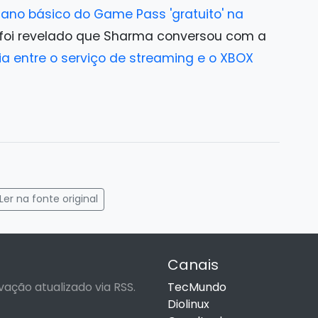
lano básico do Game Pass 'gratuito' na
foi revelado que Sharma conversou com a
a entre o serviço de streaming e o XBOX
gram
mail
Ler na fonte original
Canais
vação atualizado via RSS.
TecMundo
Diolinux