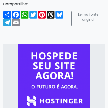
Compartilhe:
Compartilhar
Facebook
WhatsApp
Twitter
Pinterest
Threads
Bluesky
Ler na fonte
original
Telegram
Email