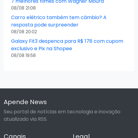
7 melhores filmes com Wagner Moura
08/08 21:08
Carro elétrico também tem câmbio? A
resposta pode surpreender
08/08 20:02
Galaxy Fit3 despenca para R$ 178 com cupom
exclusivo e Pix na Shopee
08/08 19:58
Apende News
Seu portal de notícias em tecnologia e inovação
atualizado via RSS.
Canais
Legal