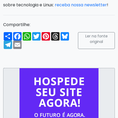
sobre tecnologia e Linux:
receba nossa newsletter
!
Compartilhe:
Compartilhar
Facebook
WhatsApp
Twitter
Pinterest
Threads
Bluesky
Ler na fonte
original
Telegram
Email