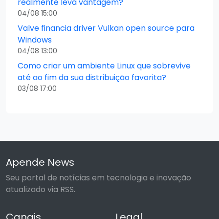
realmente leva vantagem?
04/08 15:00
Valve financia driver Vulkan open source para
Windows
04/08 13:00
Como criar um ambiente Linux que sobrevive
até ao fim da sua distribuição favorita?
03/08 17:00
Apende News
Seu portal de notícias em tecnologia e inovação
atualizado via RSS.
Canais
Legal