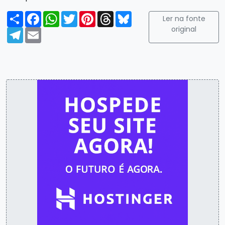
Compartilhar
Facebook
WhatsApp
Twitter
Pinterest
Threads
Bluesky
Ler na fonte
original
Telegram
Email