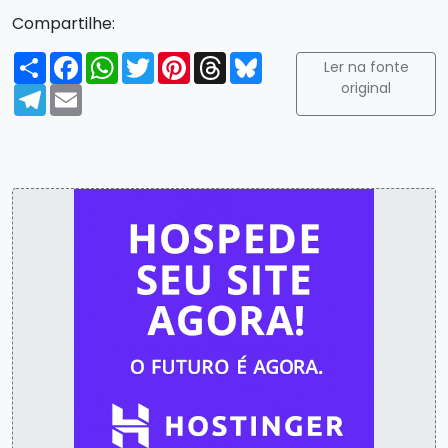
Compartilhe:
Compartilhar
Facebook
WhatsApp
Twitter
Pinterest
Threads
Bluesky
Ler na fonte
original
Telegram
Email