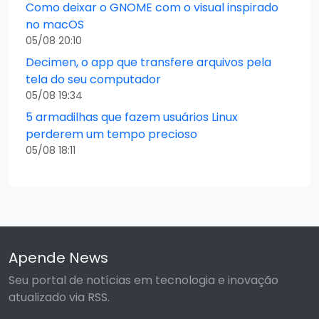
Como deixar o GNOME com o visual inspirado
no macOS
05/08 20:10
Decimen, o app que transfere arquivos pela
tela do seu computador
05/08 19:34
5 armadilhas que fazem usuários Linux
perderem um tempo precioso
05/08 18:11
Apende News
Seu portal de notícias em tecnologia e inovação
atualizado via RSS.