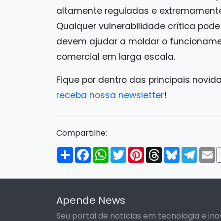
altamente reguladas e extremamente
Qualquer vulnerabilidade crítica pode
devem ajudar a moldar o funcioname
comercial em larga escala.
Fique por dentro das principais novid
receba nossa newsletter
!
Compartilhe:
Compartilhar
Facebook
WhatsApp
Twitter
Pinterest
Threads
Bluesky
Tele
E
Apende News
Seu portal de notícias em tecnologia e ino