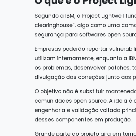
O que é o Project Li
Segundo a IBM, o Project Lightwell fu
clearinghouse”, algo como uma cama
segurança para softwares open sour
Empresas poderão reportar vulnerab
utilizam internamente, enquanto a IB
os problemas, desenvolver patches, t
divulgação das correções junto aos pr
O objetivo não é substituir mantene
comunidades open source. A ideia é
engenharia e validação voltada pri
desses componentes em produção.
Grande parte do projeto gira em torn