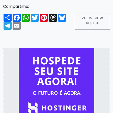
Compartilhe:
Compartilhar
Facebook
WhatsApp
Twitter
Pinterest
Threads
Bluesky
Ler na fonte
original
Telegram
Email