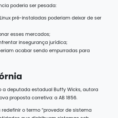
ncia poderia ser pesada:
inux pré-instaladas poderiam deixar de ser
onar esses mercados;
frentar insegurança jurídica;
oderiam acabar sendo empurradas para
órnia
a deputada estadual Buffy Wicks, autora
va proposta corretiva: a AB 1856.
a redefinir o termo “provedor de sistema