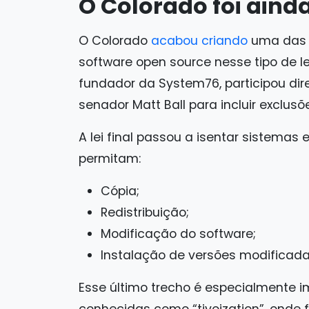
O Colorado foi aind
O Colorado
acabou criando
uma das p
software open source nesse tipo de leg
fundador da System76, participou di
senador Matt Ball para incluir exclusõe
A lei final passou a isentar sistemas 
permitam:
Cópia;
Redistribuição;
Modificação do software;
Instalação de versões modificada
Esse último trecho é especialmente i
conhecidas como “tivoization”, onde 