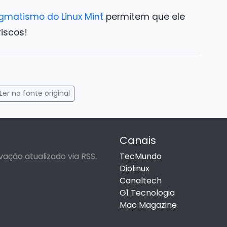
gmatismo do Linux Mint
permitem que ele
iscos!
gram
mail
Ler na fonte original
Canais
vação atualizado via RSS.
TecMundo
Diolinux
Canaltech
G1 Tecnologia
Mac Magazine