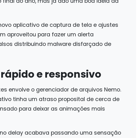
 o final do ano, mas já dão uma boa ideia da
vo aplicativo de captura de tela e ajustes
m aproveitou para fazer um alerta
alsos distribuindo malware disfarçado de
 rápido e responsivo
s envolve o gerenciador de arquivos Nemo.
tivo tinha um atraso proposital de cerca de
pensado para deixar as animações mais
eno delay acabava passando uma sensação