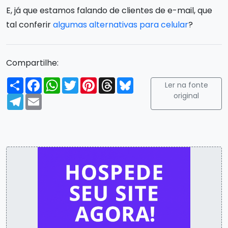
E, já que estamos falando de clientes de e-mail, que
tal conferir
algumas alternativas para celular
?
Compartilhe:
Compartilhar
Facebook
WhatsApp
Twitter
Pinterest
Threads
Bluesky
Ler na fonte
original
Telegram
Email