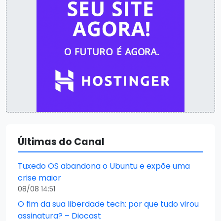
Últimas do Canal
Tuxedo OS abandona o Ubuntu e expõe uma
crise maior
08/08 14:51
O fim da sua liberdade tech: por que tudo virou
assinatura? – Diocast