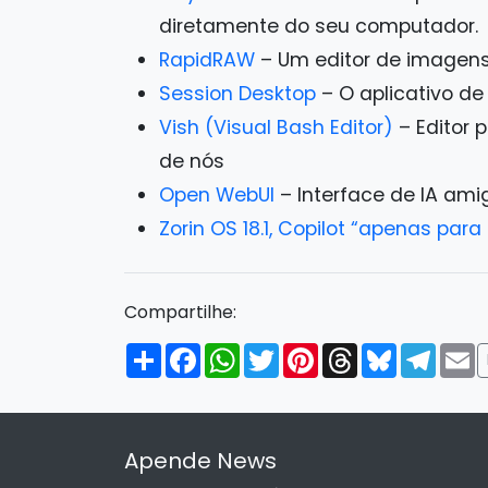
diretamente do seu computador.
RapidRAW
– Um editor de imagens
Session Desktop
– O aplicativo d
Vish (Visual Bash Editor)
– Editor 
de nós
Open WebUI
– Interface de IA ami
Zorin OS 18.1, Copilot “apenas par
Compartilhe:
Compartilhar
Facebook
WhatsApp
Twitter
Pinterest
Threads
Bluesky
Tele
E
Apende News