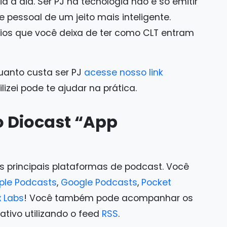
a a dia. Ser PJ na tecnologia não é só emitir
 e pessoal de um jeito mais inteligente.
ícios que você deixa de ter como CLT entram
uanto custa ser PJ
acesse nosso link
izei pode te ajudar na prática.
o Diocast “App
s principais plataformas de podcast. Você
ple Podcasts
,
Google Podcasts
,
Pocket
x Labs
! Você também pode acompanhar os
tivo utilizando o feed
RSS
.