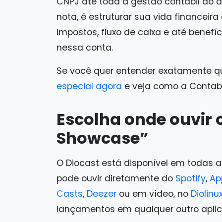
CNPJ até toda a gestão contábil do di
nota, é estruturar sua vida financeira
Impostos, fluxo de caixa e até benef
nessa conta.
Se você quer entender exatamente q
especial agora
e veja como a Contabil
Escolha onde ouvir 
Showcase”
O Diocast está disponível em todas a
pode ouvir diretamente do
Spotify
,
Ap
Casts
,
Deezer
ou em vídeo, no
Diolinu
lançamentos em qualquer outro aplica