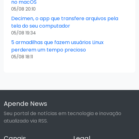
no macOS
05/08 20:10
Decimen, o app que transfere arquivos pela
tela do seu computador
05/08 19:34
5 armadilhas que fazem usuários Linux
perderem um tempo precioso
05/08 18:11
Apende News
Seu portal de notícias em tecnologia e inovação
atualizado via RSS.
Canais
Legal