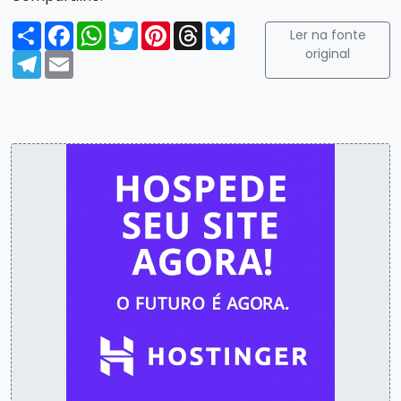
Compartilhar
Facebook
WhatsApp
Twitter
Pinterest
Threads
Bluesky
Ler na fonte
original
Telegram
Email