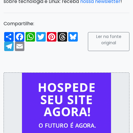
sobre tecnologia e Linux: receba
nossa newsletter
!
Compartilhe:
Compartilhar
Facebook
WhatsApp
Twitter
Pinterest
Threads
Bluesky
Ler na fonte
original
Telegram
Email