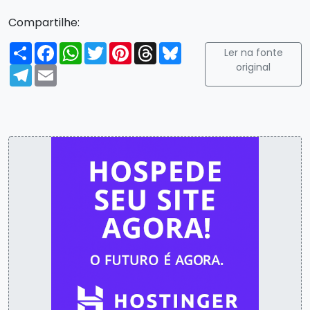
Compartilhe:
Compartilhar
Facebook
WhatsApp
Twitter
Pinterest
Threads
Bluesky
Ler na fonte
original
Telegram
Email