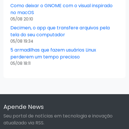
Como deixar o GNOME com o visual inspirado
no macOS
05/08 20:10
Decimen, o app que transfere arquivos pela
tela do seu computador
05/08 19:34
5 armadilhas que fazem usuários Linux
perderem um tempo precioso
05/08 18:11
Apende News
Seu portal de notícias em tecnologia e inovação
atualizado via RSS.