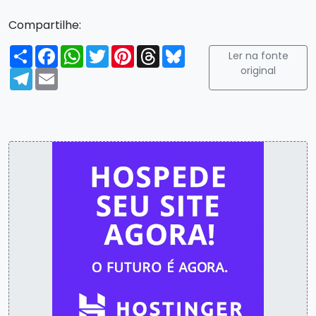
Compartilhe:
Compartilhar
Facebook
WhatsApp
Twitter
Pinterest
Threads
Bluesky
Ler na fonte
original
Telegram
Email