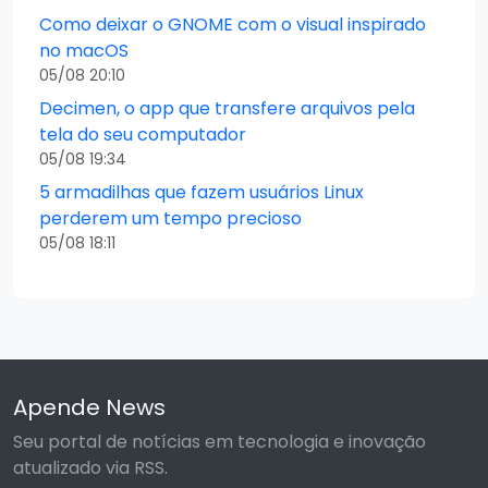
Como deixar o GNOME com o visual inspirado
no macOS
05/08 20:10
Decimen, o app que transfere arquivos pela
tela do seu computador
05/08 19:34
5 armadilhas que fazem usuários Linux
perderem um tempo precioso
05/08 18:11
Apende News
Seu portal de notícias em tecnologia e inovação
atualizado via RSS.