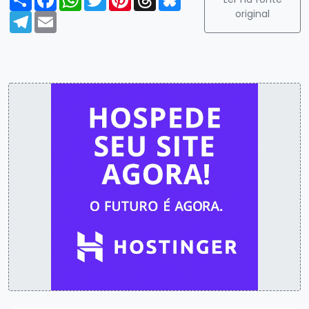
original
Telegram
Email