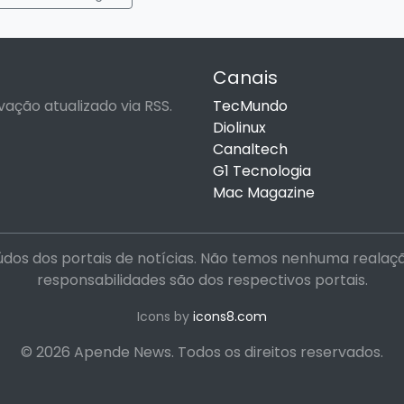
Canais
vação atualizado via RSS.
TecMundo
Diolinux
Canaltech
G1 Tecnologia
Mac Magazine
dos dos portais de notícias. Não temos nenhuma realação 
responsabilidades são dos respectivos portais.
Icons by
icons8.com
© 2026 Apende News. Todos os direitos reservados.