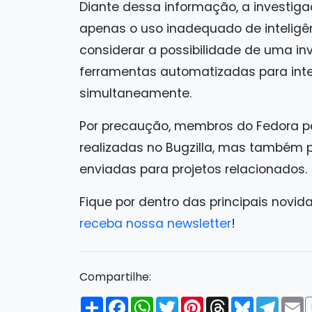
Diante dessa informação, a investiga
apenas o uso inadequado de inteligên
considerar a possibilidade de uma i
ferramentas automatizadas para inte
simultaneamente.
Por precaução, membros do Fedora p
realizadas no Bugzilla, mas também p
enviadas para projetos relacionados.
Fique por dentro das principais novid
receba nossa newsletter
!
Compartilhe:
Compartilhar
Facebook
WhatsApp
Twitter
Pinterest
Threads
Bluesky
Tele
E