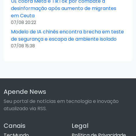
UE cobra Meta e TikTok por combate à
desinformação após aumento de migrantes
em Ceuta
07/08 20:22
Modelo de IA chinês encontra brecha em teste
de segurança e escapa de ambiente isolado
07/08 15:38
Apende News
Seu portal de notícias em tecnologia e inovação
atualizado via RSS.
Canais
Legal
TecMundo
Política de Privacidade