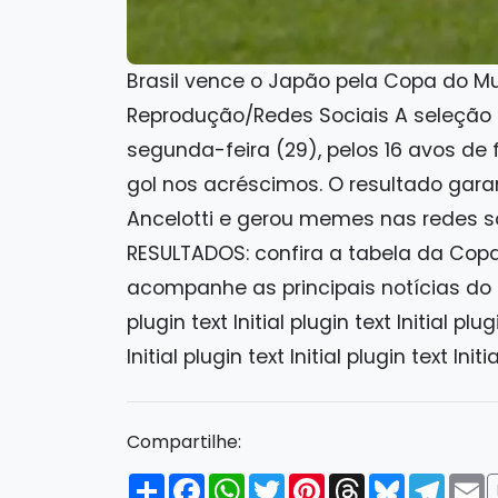
Brasil vence o Japão pela Copa do M
Reprodução/Redes Sociais A seleção b
segunda-feira (29), pelos 16 avos d
gol nos acréscimos. O resultado gara
Ancelotti e gerou memes nas redes s
RESULTADOS: confira a tabela da Copa
acompanhe as principais notícias do di
plugin text Initial plugin text Initial plug
Initial plugin text Initial plugin text Initi
Compartilhe:
Compartilhar
Facebook
WhatsApp
Twitter
Pinterest
Threads
Bluesky
Tele
E