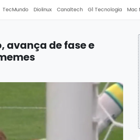
TecMundo
Diolinux
Canaltech
G1 Tecnologia
Mac 
o, avança de fase e
m memes