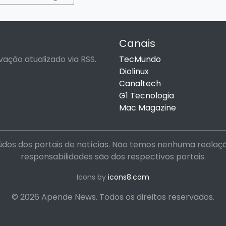
Canais
vação atualizado via RSS.
TecMundo
Diolinux
Canaltech
G1 Tecnologia
Mac Magazine
dos dos portais de notícias. Não temos nenhuma realação 
responsabilidades são dos respectivos portais.
Icons by
icons8.com
© 2026 Apende News. Todos os direitos reservados.