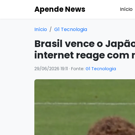
Apende News
Início
Início
G1 Tecnologia
Brasil vence o Japã
internet reage co
29/06/2026 19:11
· Fonte:
G1 Tecnologia