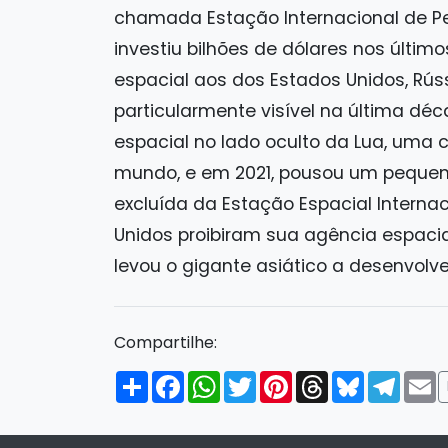
chamada Estação Internacional de Pes
investiu bilhões de dólares nos últim
espacial aos dos Estados Unidos, Rús
particularmente visível na última d
espacial no lado oculto da Lua, uma
mundo, e em 2021, pousou um pequeno
excluída da Estação Espacial Internac
Unidos proibiram sua agência espacia
levou o gigante asiático a desenvolve
Compartilhe:
Compartilhar
Facebook
WhatsApp
Twitter
Pinterest
Threads
Bluesky
Tele
E