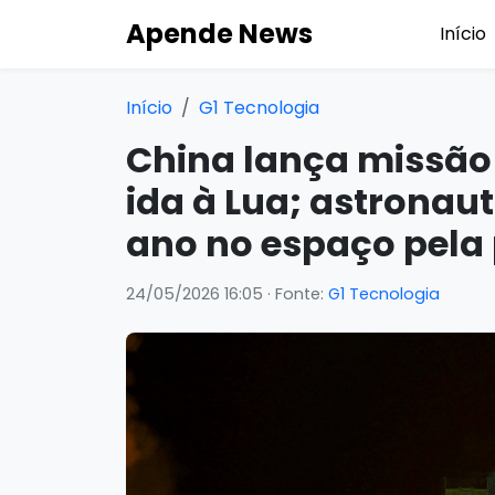
Apende News
Início
Início
G1 Tecnologia
China lança missão
ida à Lua; astronau
ano no espaço pela 
24/05/2026 16:05
· Fonte:
G1 Tecnologia