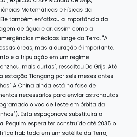
", explicou à AFP Richard de Grijs,
 Ciências Matemáticas e Físicas da
. Ele também enfatizou a importância da
clagem de água e ar, assim como a
emergências médicas longe da Terra. "A
essas áreas, mas a duração é importante.
nto e a tripulação em um regime
nzhou, mais curtas", ressaltou De Grijs. Até
a estação Tiangong por seis meses antes
hos" A China ainda está na fase de
entos necessários para enviar astronautas
rogramado o voo de teste em órbita da
hos"). Esta espaçonave substituirá a
. Pequim espera ter construído até 2035 o
fica habitada em um satélite da Terra,