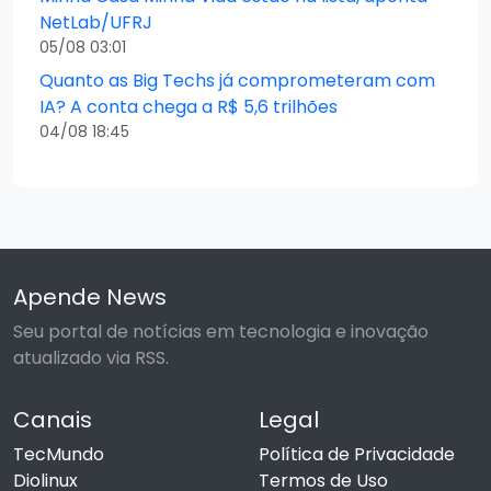
NetLab/UFRJ
05/08 03:01
Quanto as Big Techs já comprometeram com
IA? A conta chega a R$ 5,6 trilhões
04/08 18:45
Apende News
Seu portal de notícias em tecnologia e inovação
atualizado via RSS.
Canais
Legal
TecMundo
Política de Privacidade
Diolinux
Termos de Uso