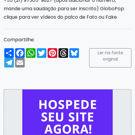
+55 (21) 97305-9827 (após adicionar o número,
mande uma saudação para ser inscrito) GloboPop:
clique para ver vídeos do palco de Fato ou Fake
Compartilhe:
Compartilhar
Facebook
WhatsApp
Twitter
Pinterest
Threads
Bluesky
Ler na fonte
original
Telegram
Email