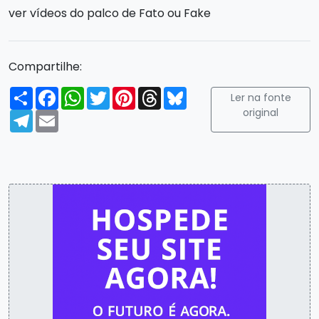
ver vídeos do palco de Fato ou Fake
Compartilhe:
Compartilhar
Facebook
WhatsApp
Twitter
Pinterest
Threads
Bluesky
Ler na fonte
original
Telegram
Email