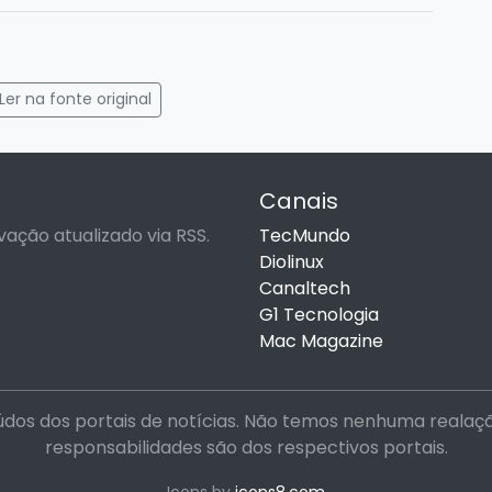
gram
mail
Ler na fonte original
Canais
vação atualizado via RSS.
TecMundo
Diolinux
Canaltech
G1 Tecnologia
Mac Magazine
dos dos portais de notícias. Não temos nenhuma realação 
responsabilidades são dos respectivos portais.