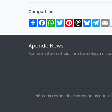
Compartilhe:
Compartilhar
Facebook
WhatsApp
Twitter
Pinterest
Threads
Bluesky
Tele
E
Apende News
Seu portal de notícias em tecnologia e ino
Não nos resposabilizamos pelos conteú