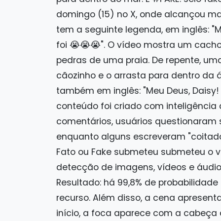
domingo (15) no X, onde alcançou mai
tem a seguinte legenda, em inglês: "
foi 😭😭😭". O vídeo mostra um cac
pedras de uma praia. De repente, um
cãozinho e o arrasta para dentro da á
também em inglês: "Meu Deus, Daisy! 
conteúdo foi criado com inteligência a
comentários, usuários questionaram s
enquanto alguns escreveram "coitado 
Fato ou Fake submeteu submeteu o ví
detecção de imagens, vídeos e áudios 
Resultado: há 99,8% de probabilidade
recurso. Além disso, a cena apresent
início, a foca aparece com a cabeça