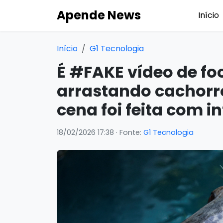
Apende News
Início
Início
G1 Tecnologia
É #FAKE vídeo de fo
arrastando cachorr
cena foi feita com in
18/02/2026 17:38
· Fonte:
G1 Tecnologia