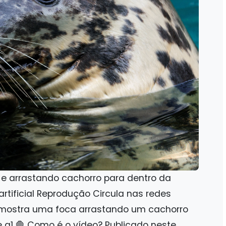
 e arrastando cachorro para dentro da
artificial Reprodução Circula nas redes
mostra uma foca arrastando um cachorro
e g1 🛑 Como é o vídeo? Publicado neste