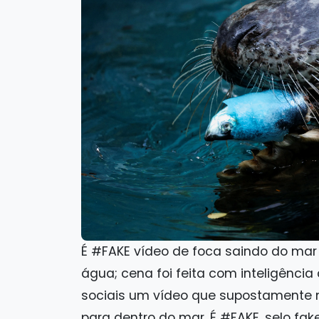
É #FAKE vídeo de foca saindo do mar
água; cena foi feita com inteligência 
sociais um vídeo que supostamente 
para dentro do mar. É #FAKE. selo fak