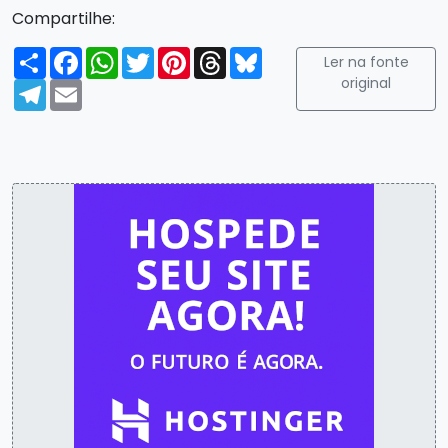
Compartilhe:
Compartilhar
Facebook
WhatsApp
Twitter
Pinterest
Threads
Bluesky
Ler na fonte
original
Telegram
Email