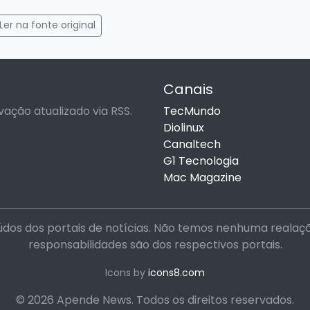
gram
mail
Ler na fonte original
Canais
vação atualizado via RSS.
TecMundo
Diolinux
Canaltech
G1 Tecnologia
Mac Magazine
dos dos portais de notícias. Não temos nenhuma realação 
responsabilidades são dos respectivos portais.
Icons by
icons8.com
© 2026 Apende News. Todos os direitos reservados.