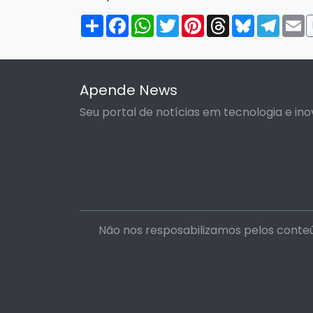
Compartilhar
Facebook
WhatsApp
Twitter
Pinterest
Threads
Bluesky
Tele
E
Apende News
Seu portal de notícias em tecnologia e ino
Não nos resposabilizamos pelos conteú