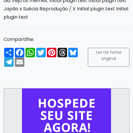
dia Veja os memes: Initial plugin text Initial plugin text
Japão x Suécia Reprodução / X Initial plugin text Initial
plugin text
Compartilhe:
Compartilhar
Facebook
WhatsApp
Twitter
Pinterest
Threads
Bluesky
Ler na fonte
original
Telegram
Email