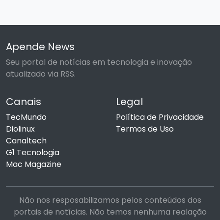
Apende News
Seu portal de notícias em tecnologia e inovação
atualizado via RSS.
Canais
Legal
TecMundo
Política de Privacidade
Diolinux
Termos de Uso
Canaltech
G1 Tecnologia
Mac Magazine
Não nos resposabilizamos pelos conteúdos dos
portais de notícias. Não temos nenhuma realação