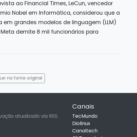
vista ao Financial Times, LeCun, vencedor
rêmio Nobel em Informática, considerou que a
da em grandes modelos de linguagem (LLM)
Meta demite 8 mil funcionários para
gram
mail
Ler na fonte original
Canais
vação atualizado via RSS.
TecMundo
Diolinux
Canaltech