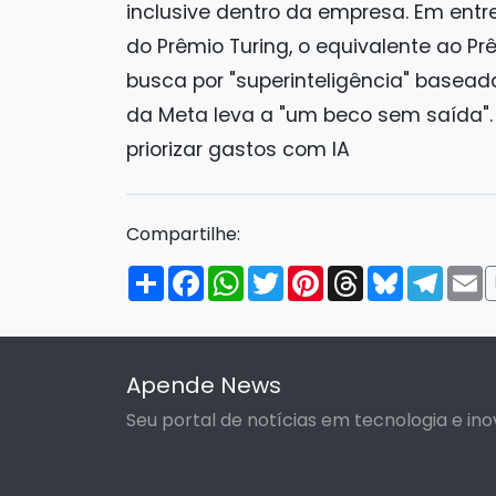
inclusive dentro da empresa. Em entre
do Prêmio Turing, o equivalente ao P
busca por "superinteligência" basea
da Meta leva a "um beco sem saída". 
priorizar gastos com IA
Compartilhe:
Compartilhar
Facebook
WhatsApp
Twitter
Pinterest
Threads
Bluesky
Tele
E
Apende News
Seu portal de notícias em tecnologia e ino