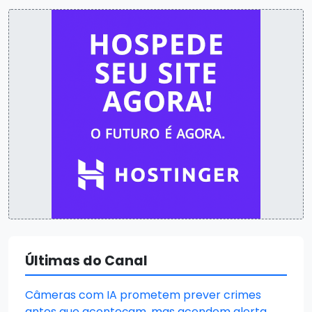
Últimas do Canal
Câmeras com IA prometem prever crimes
antes que aconteçam, mas acendem alerta