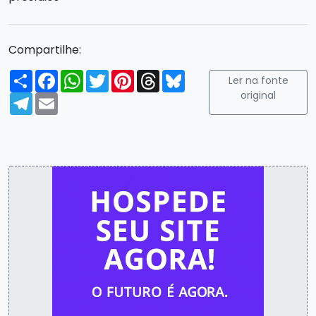
Compartilhe:
Compartilhar
Facebook
WhatsApp
Twitter
Pinterest
Threads
Bluesky
Ler na fonte
original
Telegram
Email