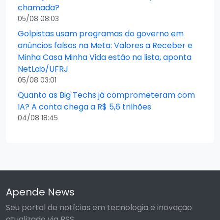
chamada?
05/08 08:03
Golpistas usam programas do governo em
anúncios falsos na Meta: Valores a Receber e
Minha Casa Minha Vida estão na lista, aponta
NetLab/UFRJ
05/08 03:01
Quanto as Big Techs já comprometeram com
IA? A conta chega a R$ 5,6 trilhões
04/08 18:45
Apende News
Seu portal de notícias em tecnologia e inovação
atualizado via RSS.