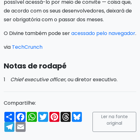
possível acessá-lo por meio de convite — coisa que,
de acordo com os seus desenvolvedores, deixará de
ser obrigatória com o passar dos meses.
O Divine também pode ser
acessado pelo navegador
.
via
TechCrunch
Notas de rodapé
1
Chief executive officer
, ou diretor executivo.
Compartilhe:
Compartilhar
Facebook
WhatsApp
Twitter
Pinterest
Threads
Bluesky
Ler na fonte
original
Telegram
Email