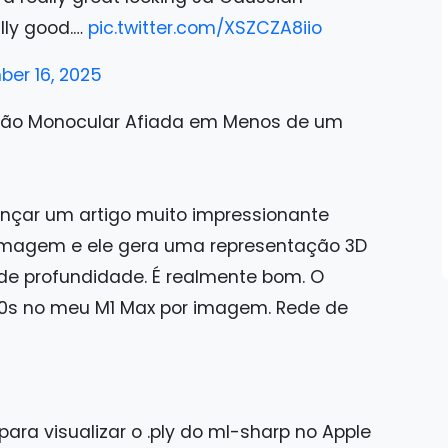
ally good.…
pic.twitter.com/XSZCZA8iio
er 16, 2025
isão Monocular Afiada em Menos de um
ançar um artigo muito impressionante
 imagem e ele gera uma representação 3D
de profundidade. É realmente bom. O
10s no meu M1 Max por imagem. Rede de
para visualizar o .ply do ml-sharp no Apple