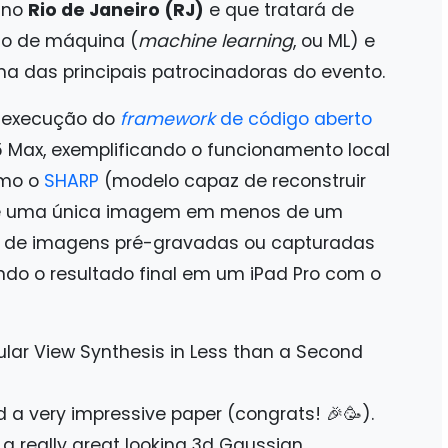
l no
Rio de Janeiro (RJ)
e que tratará de
do de máquina (
machine learning
, ou ML) e
 uma das principais patrocinadoras do evento.
a execução do
framework
de código aberto
Max, exemplificando o funcionamento local
omo o
SHARP
(modelo capaz de reconstruir
r de uma única imagem em menos de um
á de imagens pré-gravadas ou capturadas
zando o resultado final em um iPad Pro com o
lar View Synthesis in Less than a Second
d a very impressive paper (congrats! 🎉🥳).
 a really great looking 3d Gaussian