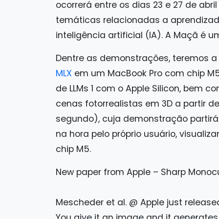
ocorrerá entre os dias 23 e 27 de abri
temáticas relacionadas a aprendiza
inteligência artificial (IA). A Maçã é
Dentre as demonstrações, teremos 
MLX
em um MacBook Pro com chip M5 
de LLMs 1 com o Apple Silicon, bem c
cenas fotorrealistas em 3D a parti
segundo), cuja demonstração partir
na hora pelo próprio usuário, visuali
chip M5.
New paper from Apple – Sharp Monocu
Mescheder et al. @ Apple just release
You give it an image and it generates