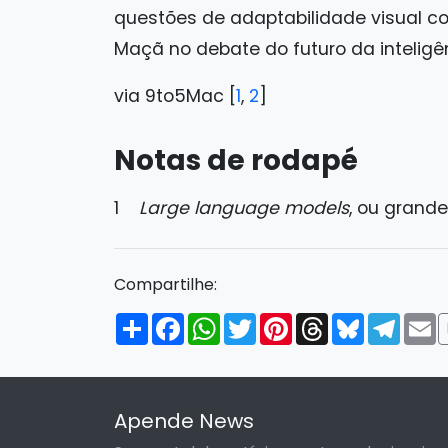
questões de adaptabilidade visual co
Maçã no debate do futuro da inteligênc
via 9to5Mac [
1
,
2
]
Notas de rodapé
1
Large language models
, ou grand
Compartilhe:
Compartilhar
Facebook
WhatsApp
Twitter
Pinterest
Threads
Bluesky
Tele
E
Apende News