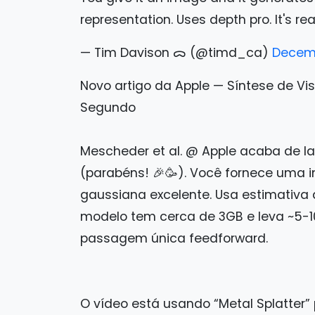
representation. Uses depth pro. It's re
— Tim Davison ᯅ (@timd_ca)
Decemb
Novo artigo da Apple — Síntese de V
Segundo
Mescheder et al. @ Apple acaba de l
(parabéns! 🎉🥳). Você fornece uma
gaussiana excelente. Usa estimativa 
modelo tem cerca de 3GB e leva ~5-
passagem única feedforward.
O vídeo está usando “Metal Splatter” 