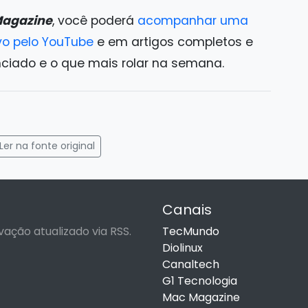
agazine
, você poderá
acompanhar uma
vo pelo YouTube
e em artigos completos e
nciado e o que mais rolar na semana.
gram
mail
Ler na fonte original
Canais
vação atualizado via RSS.
TecMundo
Diolinux
Canaltech
G1 Tecnologia
Mac Magazine