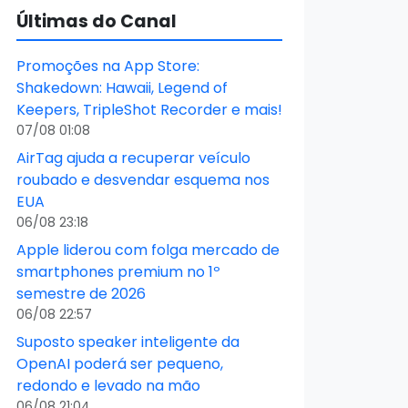
Últimas do Canal
Promoções na App Store:
Shakedown: Hawaii, Legend of
Keepers, TripleShot Recorder e mais!
07/08 01:08
AirTag ajuda a recuperar veículo
roubado e desvendar esquema nos
EUA
06/08 23:18
Apple liderou com folga mercado de
smartphones premium no 1º
semestre de 2026
06/08 22:57
Suposto speaker inteligente da
OpenAI poderá ser pequeno,
redondo e levado na mão
06/08 21:04