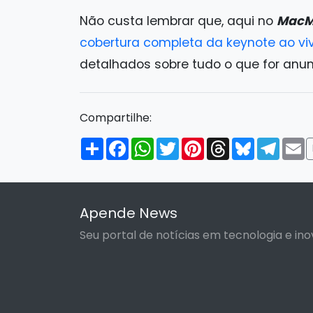
Não custa lembrar que, aqui no
MacM
cobertura completa da keynote ao vi
detalhados sobre tudo o que for anu
Compartilhe:
Compartilhar
Facebook
WhatsApp
Twitter
Pinterest
Threads
Bluesky
Tele
E
Apende News
Seu portal de notícias em tecnologia e ino