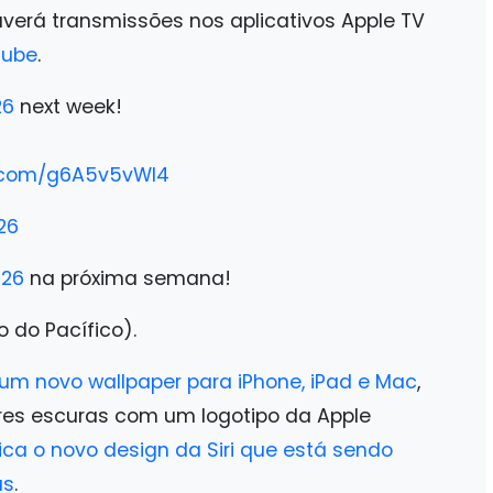
erá transmissões nos aplicativos Apple TV
Tube
.
6
next week!
er.com/g6A5v5vWI4
26
26
na próxima semana!
o do Pacífico).
u um novo wallpaper para iPhone, iPad e Mac
,
es escuras com um logotipo da Apple
ica o novo design da Siri que está sendo
as
.