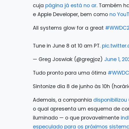
cuja
página já está no ar
. Também hav
e Apple Developer, bem como
no You
All systems glow for a great
#WWDC2
Tune in June 8 at 10 am PT.
pic.twitt
— Greg Joswiak (@gregjoz)
June 1, 20
Tudo pronto para uma ótima
#WWDC
Sintonize dia 8 de junho às 10h (horári
Ademais, a companhia
disponibilizo
o qual apresenta um esquema de cor
iluminado — o que provavelmente
ind
especulado para os próximos sistem