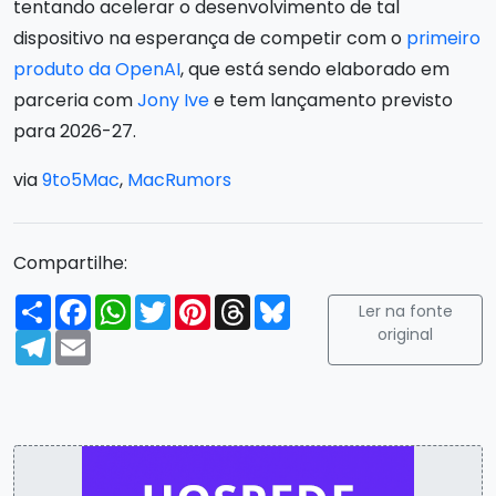
tentando acelerar o desenvolvimento de tal
dispositivo na esperança de competir com o
primeiro
produto da OpenAI
, que está sendo elaborado em
parceria com
Jony Ive
e tem lançamento previsto
para 2026-27.
via
9to5Mac
,
MacRumors
Compartilhe:
Compartilhar
Facebook
WhatsApp
Twitter
Pinterest
Threads
Bluesky
Ler na fonte
original
Telegram
Email