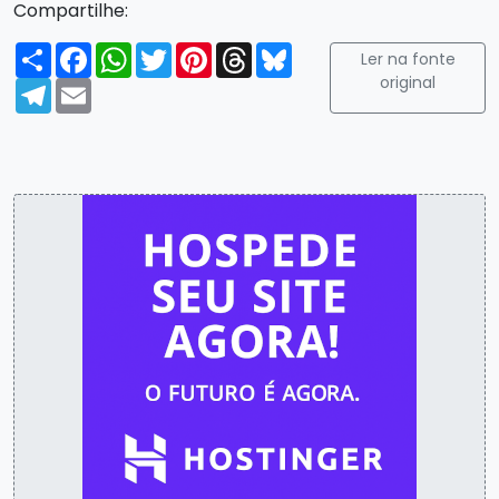
Compartilhe:
Compartilhar
Facebook
WhatsApp
Twitter
Pinterest
Threads
Bluesky
Ler na fonte
original
Telegram
Email