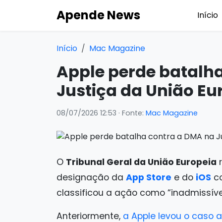
Apende News
Início
Início
Mac Magazine
Apple perde batalh
Justiça da União Eu
08/07/2026 12:53
· Fonte:
Mac Magazine
O
Tribunal Geral da União Europeia
r
designação da
App Store
e do
iOS
c
classificou a ação como “inadmissível
Anteriormente,
a Apple levou o caso 