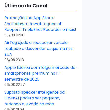
Últimas do Canal
Promoções na App Store:
Shakedown: Hawaii, Legend of
Keepers, TripleShot Recorder e mais!
07/08 01:08
AirTag ajuda a recuperar veículo
roubado e desvendar esquema nos
EUA
06/08 23:18
Apple liderou com folga mercado de
smartphones premium no 1º
semestre de 2026
06/08 22:57
Suposto speaker inteligente da
OpenAI poderá ser pequeno,
redondo e levado na mão
06/08 21:04