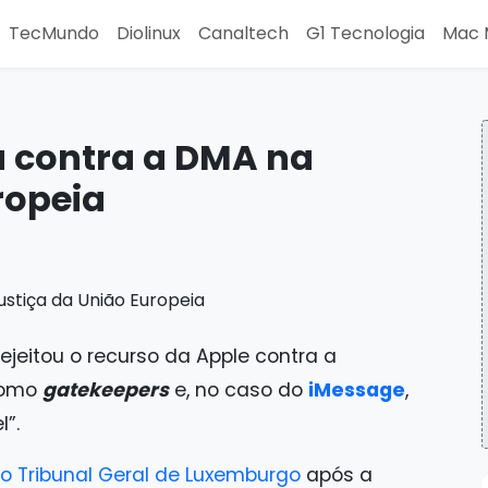
TecMundo
Diolinux
Canaltech
G1 Tecnologia
Mac 
a contra a DMA na
ropeia
ejeitou o recurso da Apple contra a
omo
gatekeepers
e, no caso do
iMessage
,
”.
ao Tribunal Geral de Luxemburgo
após a