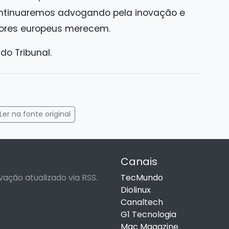
 continuaremos advogando pela inovação e
ores europeus merecem.
o Tribunal.
gram
mail
Ler na fonte original
Canais
vação atualizado via RSS.
TecMundo
Diolinux
Canaltech
G1 Tecnologia
Mac Magazine