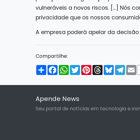
vulneráveis a novos riscos. […] Nós
privacidade que os nossos consumid
A empresa poderá apelar da decisão d
Compartilhe:
Compartilhar
Facebook
WhatsApp
Twitter
Pinterest
Threads
Bluesky
Tele
E
Apende News
Seu portal de notícias em tecnologia e ino